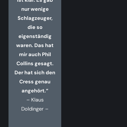
ist klar. Es gab
nur wenige
Schlagzeuger,
die so
eigenständig
waren. Das hat
mir auch Phil
Collins gesagt.
Der hat sich den
Cress genau
angehört.“
– Klaus
Doldinger –