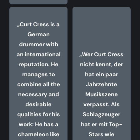
„Curt Cress is a
German
drummer with
an international
„Wer Curt Cress
reputation. He
nicht kennt, der
manages to
hat ein paar
combine all the
Jahrzehnte
necessary and
Musikszene
desirable
verpasst. Als
qualities for his
Schlagzeuger
work: He has a
hat er mit Top-
chameleon like
Stars wie