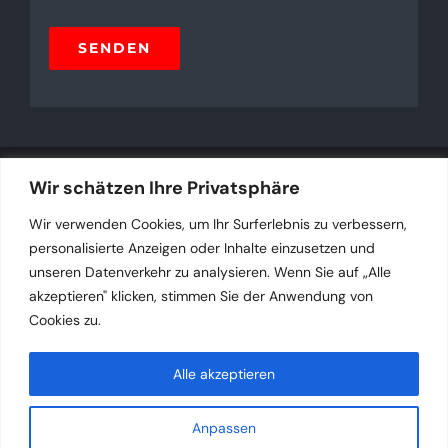
SENDEN
Wir schätzen Ihre Privatsphäre
Wir verwenden Cookies, um Ihr Surferlebnis zu verbessern,
personalisierte Anzeigen oder Inhalte einzusetzen und
unseren Datenverkehr zu analysieren. Wenn Sie auf „Alle
akzeptieren" klicken, stimmen Sie der Anwendung von
Impressum
Datenschutzerklärung
Cookies zu.
Alle akzeptieren
©2025 Curt Cress - Website by
KAFFENBERGER
9.
Anpassen
August 2026