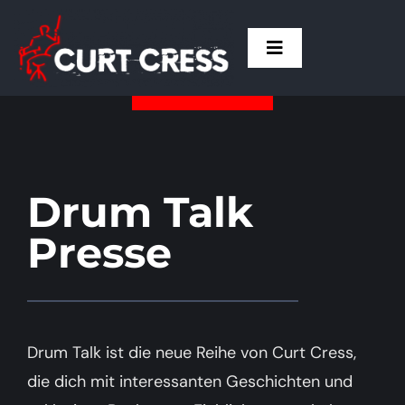
Zum
Inhalt
Toggle
springen
Navigation
Home
Curt
Drum Talk
Drum Talk
Presse
Termine
Presse
Drum Talk ist die neue Reihe von Curt Cress,
die dich mit interessanten Geschichten und
Kontakt