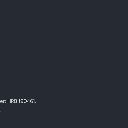
er: HRB 190461.
.