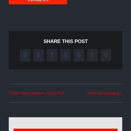
SHARE THIS POST
Facebook
X
Reddit
LinkedIn
WhatsApp
Tumblr
Pinterest
Drum Talk Frankfurt – SOLD OUT
Drum Talk Hamburg