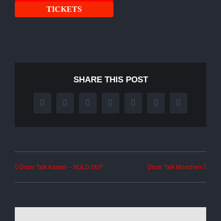
TICKETS
SHARE THIS POST
Facebook
X
Reddit
LinkedIn
WhatsApp
Tumblr
Pinterest
Drum Talk Kassel – SOLD OUT
Drum Talk München