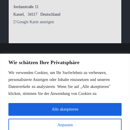
Jordanstraße 11
Kassel
,
34117
Deutschland
Google Karte anzeigen
Wir schätzen Ihre Privatsphäre
Wir verwenden Cookies, um Ihr Surferlebnis zu verbessern,
personalisierte Anzeigen oder Inhalte einzusetzen und unseren
Datenverkehr zu analysieren. Wenn Sie auf „Alle akzeptieren"
Impressum
Datenschutzerklärung
klicken, stimmen Sie der Anwendung von Cookies zu.
Alle akzeptieren
©2025 Curt Cress - Website by
KAFFENBERGER
8.
Anpassen
August 2026