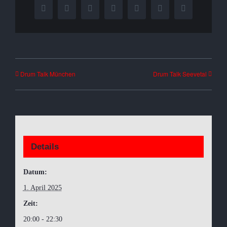
Facebook
X
Reddit
LinkedIn
WhatsApp
Tumblr
Pinterest
Drum Talk München
Drum Talk Seevetal
Details
Datum:
1. April 2025
Zeit:
20:00 - 22:30